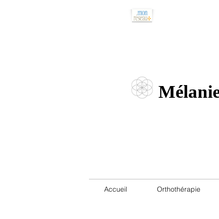
514.608.0581
Mélanie
Accueil
Orthothérapie
Massage thérapeutique
Montréal