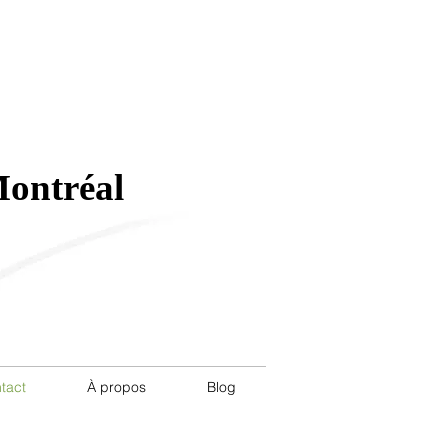
50 St-Joseph Est Montréal,
ateau
Montréal
tact
À propos
Blog