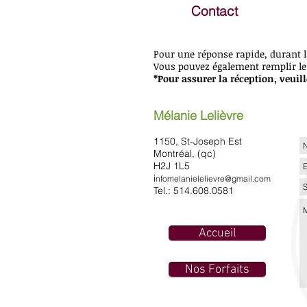
Contact
Traitement anxiété
Pour une réponse rapide, durant l
Vous pouvez également remplir le 
*Pour assurer la réception, veuill
Mélanie Lelièvre
1150, St-Joseph Est
Montréal, (qc)
H2J 1L5
i
nfomelanielelievre@gmail.com
Tel.: 514.608.0581
Massothérapie Montréal
Accueil
Nos Forfaits