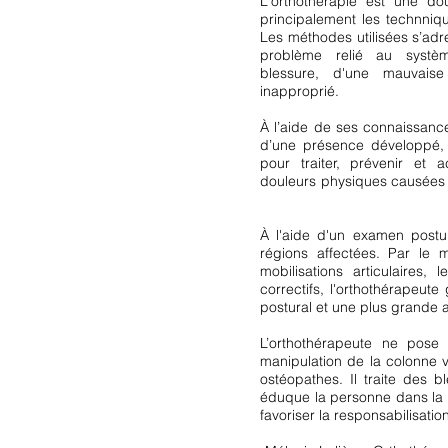
L'orthothérapie est une d
principalement les technniq
Les méthodes utilisées s’ad
problème relié au systèm
blessure, d'une mauvaise
inapproprié.
À l’aide de ses connaissanc
d’une présence développé, l’
pour traiter, prévenir et
douleurs physiques causées p
À l'aide d'un examen postur
régions affectées. Par le 
mobilisations articulaires,
correctifs, l'orthothérapeut
postural et une plus grande
L’orthothérapeute ne pose
manipulation de la colonne v
ostéopathes. Il traite des 
éduque la personne dans la p
favoriser la responsabilisati