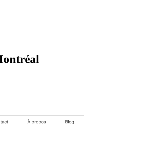
50 St-Joseph Est Montréal,
ateau
Montréal
tact
À propos
Blog