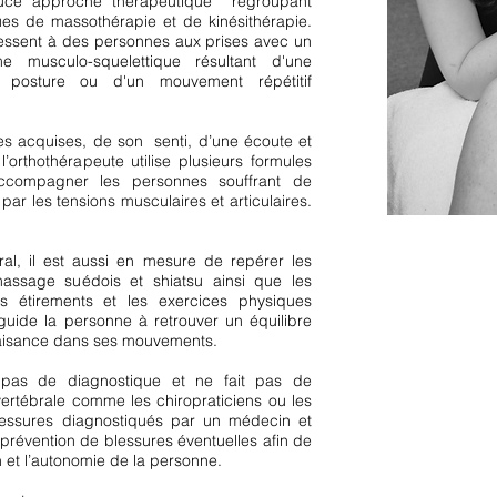
ouce approche thérapeutique regroupant
ues de massothérapie et de kinésithérapie.
ressent à des personnes aux prises avec un
e musculo-squelettique résultant d'une
 posture ou d'un mouvement répétitif
es acquises, de son senti, d’une écoute et
orthothérapeute utilise plusieurs formules
 accompagner les personnes souffrant de
ar les tensions musculaires et articulaires.
al, il est aussi en mesure de repérer les
massage suédois et shiatsu ainsi que les
 les étirements et les exercices physiques
e guide la personne à retrouver un équilibre
 aisance dans ses mouvements.
 pas de diagnostique et ne fait pas de
ertébrale comme les chiropraticiens ou les
blessures diagnostiqués par un médecin et
révention de blessures éventuelles afin de
on et l’autonomie de la personne.