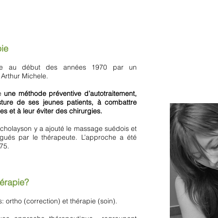
pie
réée au début des années 1970 par un
 Arthur Michele.
me
une méthode préventive d’autotraitement,
sture de ses jeunes patients, à combattre
es et à leur éviter des chirurgies.
icholayson y a ajouté le massage suédois et
igués par le thérapeute. L’approche a été
75.
hérapie?
: ortho (correction) et thérapie (soin).